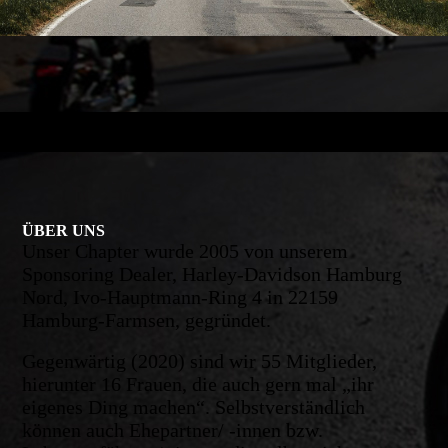
ÜBER UNS
Unser Chapter wurde 2005 von unserem
Sponsoring Dealer, Harley-Davidson Hamburg
Nord, Ivo-Hauptmann-Ring 4 in 22159
Hamburg-Farmsen, gegründet.
Gegenwärtig (2020) sind wir 55 Mitglieder,
hierunter 16 Frauen, die auch gern mal „ihr
eigenes Ding machen“. Selbstverständlich
können auch Ehepartner/ -innen bzw.