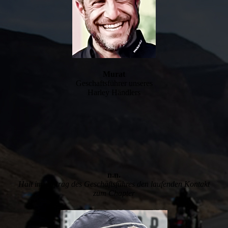
Murat
Geschaftsführer unseres
Harley Händlers
n.n.
Hält im Auftrag des Geschäftsführes den laufenden Kontakt
zum Chapter