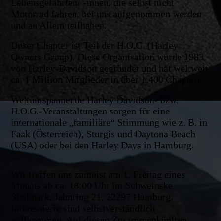
Lebensgefährten/ -innen, die selbst nicht
Motorrad fahren, bei uns aufgenommen werden
und an Allem teilhaben.
Unser Chapter ist Teil der H.O.G. (Harley
Owners Group). Diese Organisation wurde 1983
von Harley-Davidson gegründet und hat weltweit
ca. 1 Million Mitglieder in über 1.400 Chaptern.
Weltumspannende Harley Davidson- bzw.
H.O.G.-Veranstaltungen sorgen für eine
internationale „familiäre“ Stimmung wie z. B. in
Faak (Österreich), Sturgis und Daytona Beach
(USA) oder bei den Harley Days in Hamburg.
Wir treffen uns zumeist am 1. Freitag eines
Monats ab ca. 18:00 Uhr im Schweinske
Stadtpark, Jahnring 21, 22297 Hamburg.
Interessierte sind selbstverständlich
willkommen. Auf diesen Zusammenkünften