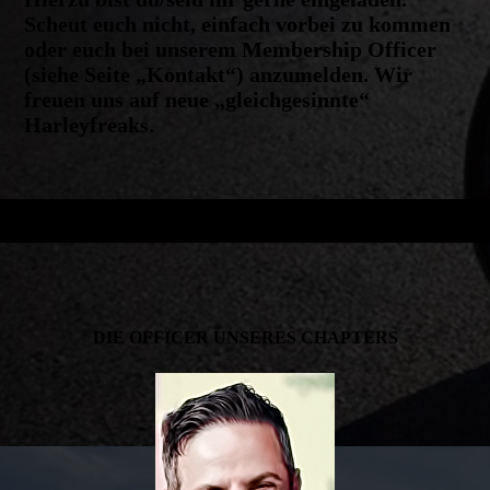
Scheut euch nicht, einfach vorbei zu kommen
oder euch bei unserem Membership Officer
(siehe Seite „Kontakt“) anzumelden. Wir
freuen uns auf neue „gleichgesinnte“
Harleyfreaks.
DIE OFFICER UNSERES CHAPTERS