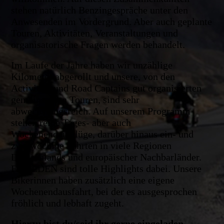
stehen natürlich Benzingespräche unter den
Anwesenden im Vordergrund. Aber auch geplante
Touren, Aktivitäten, Veranstaltungen und
organisatorische Fragen werden behandelt.
Im Laufe der Jahre haben wir unzählige
Kilometer abgerollt und unsere, von den
Activities und Road Captains gut organisierten
gemeinsamen Touren, sind sehr
abwechslungsreich. Auf unserem Programm
stehen reine Tages- aber auch
Wochenendausflüge, darüber hinaus ein- und
zweiwöchige Fahrten in viele Regionen
Deutschlands und europäischer Nachbarländer.
Für JEDEN sind tolle Highlights dabei. Unsere
Bikerinnen haben zusätzlich eine eigene
Wochenendausfahrt, bei der es ausgesprochen
fröhlich und lebhaft zugeht.
Hierzu bist du/seid ihr gerne eingeladen.